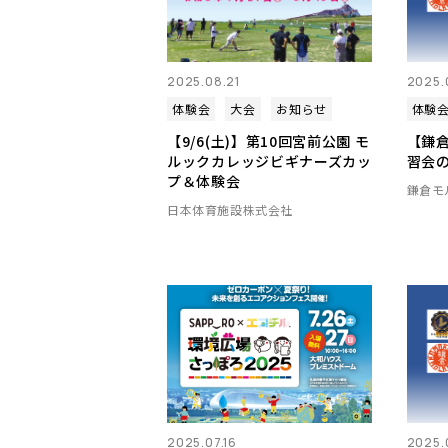
2025.08.21
2025.
体験会
大会
お知らせ
体験
【9/6(土)】第10回宮前公園 モ
【鎌
ルックカレッジビギナーズカッ
習会
プ＆体験会
鎌倉モ
日本体育施設株式会社
2025.07.16
2025.