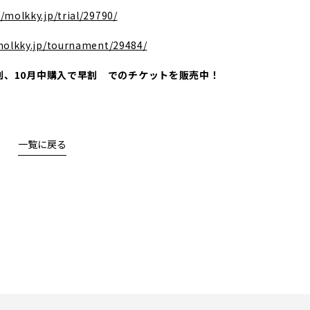
//molkky.jp/trial/29790/
molkky.jp/tournament/29484/
割、10月中購入で早割 でのチケットを販売中！
一覧に戻る