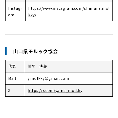
Instagr
https://www.instagram.com/shimane.mol
am
kky/
山口県モルック協会
代表
射場 博義
Mail
y.molkky@gmail.com
X
https://x.com/yama_molkky