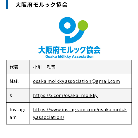
大阪府モルック協会
代表
小川 雅司
Mail
osaka.molkky.association@gmail.com
X
https://x.com/osaka_molkky
Instagr
https://www.instagram.com/osaka.molkk
am
y.association/