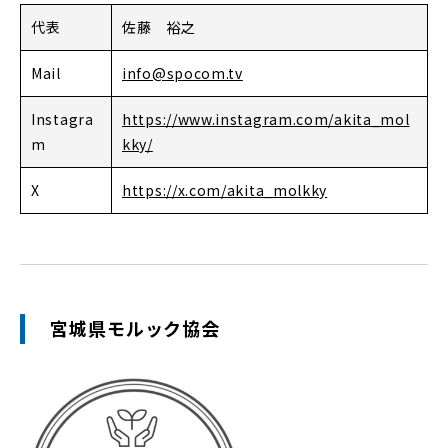
代表
佐藤 裕之
Mail
info@spocom.tv
Instagra
https://www.instagram.com/akita_mol
m
kky/
X
https://x.com/akita_molkky
宮城県モルック協会