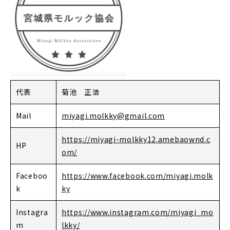
代表
菊池 正浩
Mail
miyagi.molkky@gmail.com
https://miyagi-molkky12.amebaownd.c
HP
om/
Faceboo
https://www.facebook.com/miyagi.molk
k
ky
Instagra
https://www.instagram.com/miyagi_mo
m
lkky/