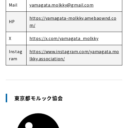
Mail
yamagata.molkky@gmail.com
https://yamagata-molkky.amebaownd.co
HP
m/
X
https://x.com/yamagata_molkky
Instag
https://www.instagram.com/yamagata.mo
ram
lkky.association/
東京都モルック協会