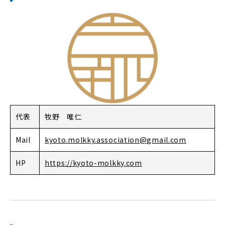
代表
牧野 唯仁
Mail
kyoto.molkky.association@gmail.com
HP
https://kyoto-molkky.com