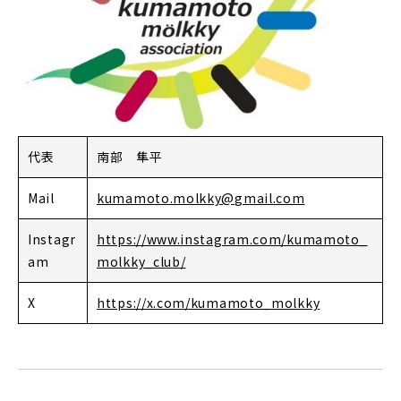
代表
南部 隼平
Mail
kumamoto.molkky@gmail.com
Instagr
https://www.instagram.com/kumamoto_
am
molkky_club/
X
https://x.com/kumamoto_molkky