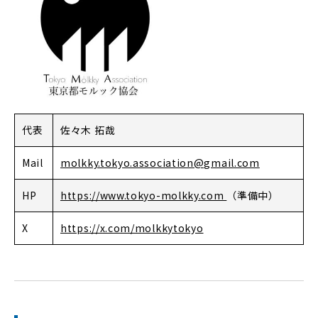
代表
佐々木 拓哉
Mail
molkky.tokyo.association@gmail.com
HP
https://www.tokyo-molkky.com
（準備中）
X
https://x.com/molkkytokyo