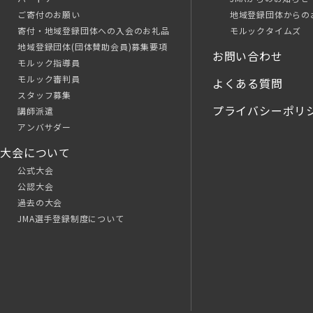
ご寄付のお願い
地域登録団体からの
寄付・地域登録団体への入会のお礼品
モルックタイムズ
地域登録団体(団体賛助会員)募集要項
お問い合わせ
モルック指導員
モルック審判員
よくある質問
スタッフ募集
プライバシーポリ
講師派遣
アンバサダー
大会について
公式大会
公認大会
過去の大会
JMA選手登録制度について