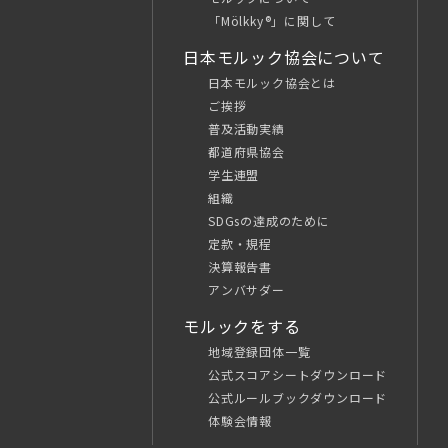
「Mölkky®」に関して
日本モルック協会について
日本モルック協会とは
ご挨拶
普及活動実績
都道府県協会
学生連盟
組織
SDGsの達成のために
定款・規程
決算報告書
アンバサダー
モルックをする
地域登録団体一覧
公式スコアシートダウンロード
公式ルールブックダウンロード
体験会情報