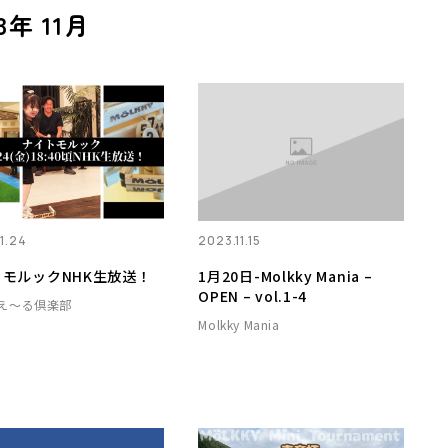
年 11月
1.24
2023.11.15
モルックNHK生放送！
1月20日-Molkky Mania –
OPEN – vol.1-4
え～る倶楽部
Molkky Mania