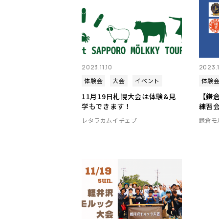
2023.11.10
2023.1
体験会
大会
イベント
体験
11月19日札幌大会は体験&見
【鎌
学もできます！
練習
レタラカムイチェプ
鎌倉モ