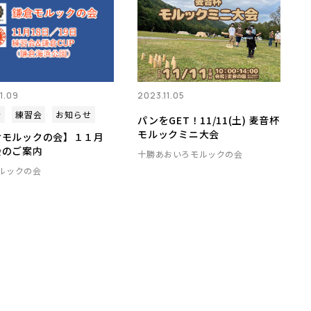
1.09
2023.11.05
会
練習会
お知らせ
パンをGET！11/11(土) 麦音杯
モルックミニ大会
倉モルックの会】１１月
会のご案内
十勝あおいろモルックの会
ルックの会