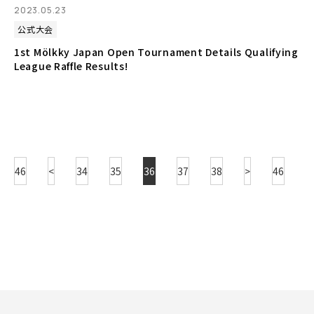
2023.05.23
公式大会
1st Mölkky Japan Open Tournament Details Qualifying
League Raffle Results!
46
<
34
35
36
37
38
>
46