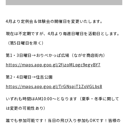
4月より定例会＆体験会の開催日を変更いたします。
現在は不定期ですが、4月より毎週日曜日を活動日とします。
（第5日曜日を除く）
第1・3日曜日→おりべかっぱ広場（ながせ商店街内）
https://maps.app.goo.gl/2fjzoMLpgc9egyBY7
第2・4日曜日→住吉公園
https://maps.app.goo.gl/TrGNspiT1ZoVGLbs8
いずれも時間はAM10:00〜となります（夏季・冬季に関して
は変更の可能性あり）
誰でも参加可能です！当日の飛び入り参加もOKです！皆様の