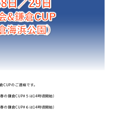
倉CUPのご連絡です。
年春の鎌倉CUP#５は14時頃開始）
年春の鎌倉CUP#６は14時頃開始）