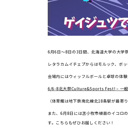
6月6日～8日の3日間、北海道大学の大学
レタラカムイチェプからはモルック、ボッ
会場内にはウィッフルボールと卓球の体験
6/6-8北大祭Culture&Sports Fest
（体育館は地下鉄南北線北18条駅が最寄
また、6月8日には苫小牧市植苗のイコロの
す。こちらもぜひお越しください！