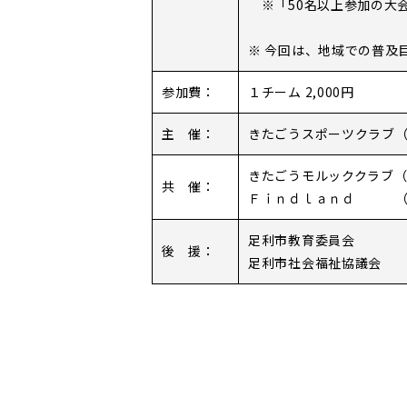
※「50名以上参加の大
※ 今回は、地域での普及
参加費：
１チーム 2,000円
主 催：
きたごうスポーツクラブ
きたごうモルッククラブ
共 催：
Ｆｉｎｄｌａｎｄ
足利市教育委員会
後 援：
足利市社会福祉協議会