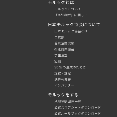
モルックとは
モルックについて
「Mölkky®」に関して
日本モルック協会について
日本モルック協会とは
ご挨拶
普及活動実績
都道府県協会
学生連盟
組織
SDGsの達成のために
定款・規程
決算報告書
アンバサダー
モルックをする
地域登録団体一覧
公式スコアシートダウンロード
公式ルールブックダウンロード