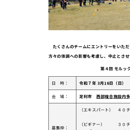
たくさんのチームにエントリーをいただ
方々の体調への影響も考慮し、中止とさせ
第４回 モルッ
日 時：
令和７年 3月16日（日
会 場：
足利市
西部複合施設内
（エキスパート） ４０
（ビギナー） ３０チー
募集枠：