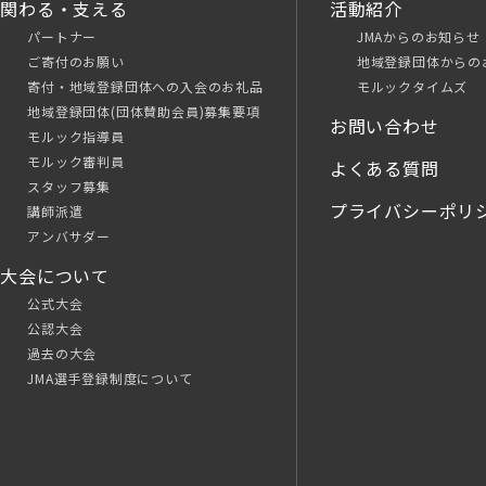
関わる・支える
活動紹介
パートナー
JMAからのお知らせ
ご寄付のお願い
地域登録団体からの
寄付・地域登録団体への入会のお礼品
モルックタイムズ
地域登録団体(団体賛助会員)募集要項
お問い合わせ
モルック指導員
モルック審判員
よくある質問
スタッフ募集
プライバシーポリ
講師派遣
アンバサダー
大会について
公式大会
公認大会
過去の大会
JMA選手登録制度について