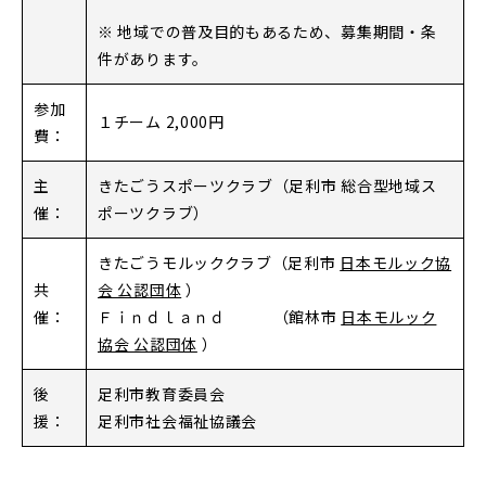
※ 地域での普及目的もあるため、募集期間・条
件があります。
参加
１チーム 2,000円
費：
主
きたごうスポーツクラブ
（足利市 総合型地域ス
催：
ポーツクラブ）
きたごうモルッククラブ
（
足利市
日本モルック協
共
会 公認団体
）
催：
Ｆｉｎｄｌａｎｄ
（館林
市
日本モルック
協会 公認団体
）
後
足利市教育委員会
援：
足利市社会福祉協議会