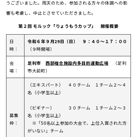
うございました。雨天のため、参加される方々の体調への影
響も考慮し、中止とさせていただきました。
第２回 モルック「りょうもうカップ」
開催概要
日
令和６年９月29日（日） ９：４０～１７：００
時：
（９時開場）
会
足利市
西部複合施設内多目的運動広場
（足利
場：
市大前町）
（エキスパート） ４０チーム １チーム２～４
名（小学生以上）
（ビギナー） ３０チーム １チーム２～３
募集
名（小学生以上）
枠：
※「50名以上参加の大会で、上位入賞された方
がいない」チーム