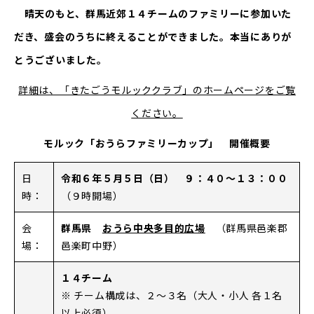
晴天のもと、群馬近郊１４チームのファミリーに参加いた
だき、盛会のうちに終えることができました。本当にありが
とうございました。
詳細は、「きたごうモルッククラブ」のホームページをご覧
ください。
モルック「おうらファミリーカップ」
開催概要
日
令和６年５月５日（日） ９：４０～１３：００
時：
（９時開場）
会
群馬県
おうら中央多目的広場
（群馬県邑楽郡
場：
邑楽町中野）
１４チーム
※ チーム構成は、２～３名（大人・小人 各１名
以上必須）