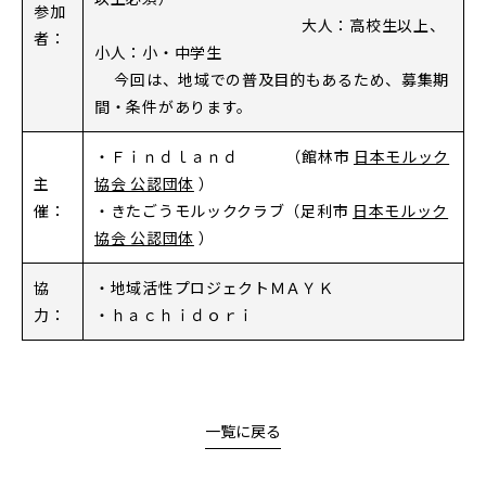
参加
大人：高校生以上、
者：
小人：小・中学生
今回は、地域での普及目的もあるため、募集期
間・条件があります。
・Ｆｉｎｄｌａｎｄ
（館林
市
日本モルック
主
協会 公認団体
）
催：
・きたごうモルッククラブ
（
足利市
日本モルック
協会 公認団体
）
協
・地域活性プロジェクトＭＡＹＫ
力：
・ｈａｃｈｉｄｏｒｉ
一覧に戻る