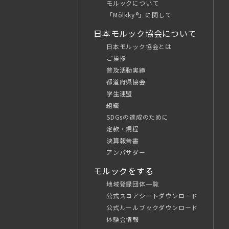
モルックについて
「Mölkky®」に関して
日本モルック協会について
日本モルック協会とは
ご挨拶
普及活動実績
都道府県協会
学生連盟
組織
SDGsの達成のために
定款・規程
決算報告書
アンバサダー
モルックをする
地域登録団体一覧
公式スコアシートダウンロード
公式ルールブックダウンロード
体験会情報