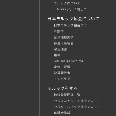
モルックについて
「Mölkky®」に関して
日本モルック協会について
日本モルック協会とは
ご挨拶
普及活動実績
都道府県協会
学生連盟
組織
SDGsの達成のために
定款・規程
決算報告書
アンバサダー
モルックをする
地域登録団体一覧
公式スコアシートダウンロード
公式ルールブックダウンロード
体験会情報