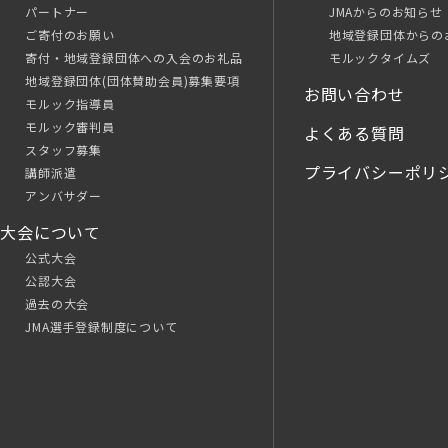
パートナー
JMAからのお知らせ
ご寄付のお願い
地域登録団体からの
寄付・地域登録団体への入会のお礼品
モルックタイムズ
地域登録団体(団体賛助会員)募集要項
お問い合わせ
モルック指導員
モルック審判員
よくある質問
スタッフ募集
プライバシーポリ
講師派遣
アンバサダー
大会について
公式大会
公認大会
過去の大会
JMA選手登録制度について