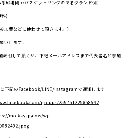
ある砂地側orバスケットリングのあるグランド側)
料)
参加費などに使わせて頂きます。）
願いします。
で参加表明して頂くか、下記メールアドレスまで代表者名と参加
のFacebook/LINE/Instagramで通知します。
www.facebook.com/groups/259751225858542
ps://molkky.jp/cms/wp-
0082492.jpeg