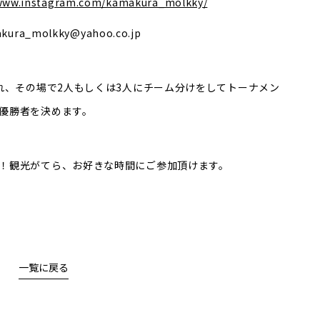
/www.instagram.com/kamakura_molkky/
_molkky@yahoo.co.jp
れ、その場で2人もしくは3人にチーム分けをしてトーナメン
優勝者を決めます。
！観光がてら、お好きな時間にご参加頂けます。
一覧に戻る