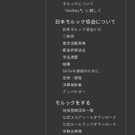
モルックについて
「Mölkky®」に関して
日本モルック協会について
日本モルック協会とは
ご挨拶
普及活動実績
都道府県協会
学生連盟
組織
SDGsの達成のために
定款・規程
決算報告書
アンバサダー
モルックをする
地域登録団体一覧
公式スコアシートダウンロード
公式ルールブックダウンロード
体験会情報