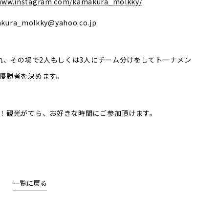
/www.instagram.com/kamakura_molkky/
_molkky@yahoo.co.jp
れ、その場で2人もしくは3人にチーム分けをしてトーナメン
優勝者を決めます。
！観光がてら、お好きな時間にご参加頂けます。
一覧に戻る