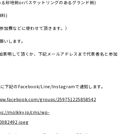
ある砂地側orバスケットリングのあるグランド側)
料)
参加費などに使わせて頂きます。）
願いします。
で参加表明して頂くか、下記メールアドレスまで代表者名と参加
のFacebook/Line/Instagramで通知します。
www.facebook.com/groups/259751225858542
ps://molkky.jp/cms/wp-
0082492.jpeg