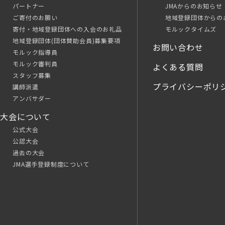
パートナー
JMAからのお知らせ
ご寄付のお願い
地域登録団体からの
寄付・地域登録団体への入会のお礼品
モルックタイムズ
地域登録団体(団体賛助会員)募集要項
お問い合わせ
モルック指導員
モルック審判員
よくある質問
スタッフ募集
プライバシーポリ
講師派遣
アンバサダー
大会について
公式大会
公認大会
過去の大会
JMA選手登録制度について