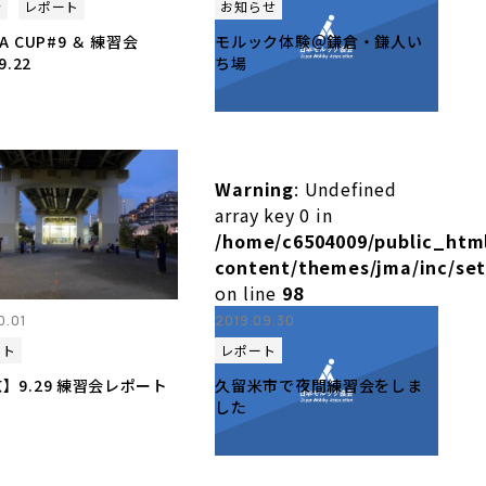
会
レポート
お知らせ
A CUP#9 ＆ 練習会
モルック体験＠鎌倉・鎌人い
9.22
ち場
Warning
: Undefined
array key 0 in
olkky.jp/cms/wp-
/home/c6504009/public_htm
php
content/themes/jma/inc/se
on line
98
0.01
2019.09.30
ート
レポート
】9.29 練習会レポート
久留米市で夜間練習会をしま
した