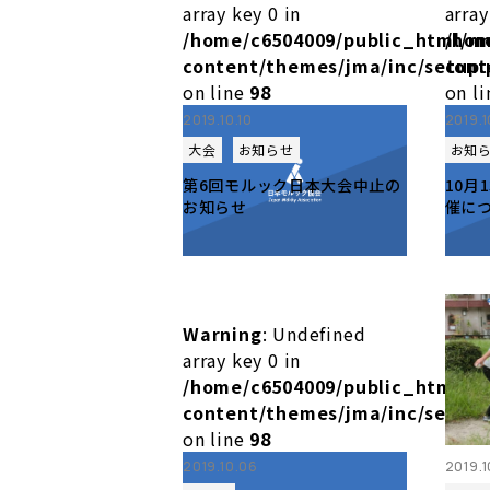
array key 0 in
array
/home/c6504009/public_html/m
/hom
content/themes/jma/inc/setup.
cont
on line
98
on l
2019.10.10
2019.
大会
お知らせ
お知
第6回モルック日本大会中止の
10月
お知らせ
催に
Warning
: Undefined
array key 0 in
/home/c6504009/public_html/m
content/themes/jma/inc/setup.
on line
98
2019.10.06
2019.1