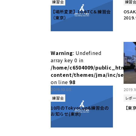
練習会
練習
【場所変更】10.6TC＆練習会
OSAK
（東京）
2019.
Warning
: Undefined
array key 0 in
/home/c6504009/public_html/m
content/themes/jma/inc/setup.
on line
98
2019.10.03
2019.1
練習会
レポ
10月のTokyoCup&練習会の
【東京
お知らせ(東京)