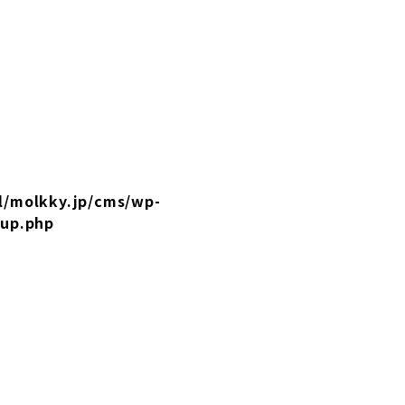
l/molkky.jp/cms/wp-
tup.php