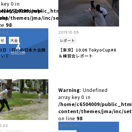
 key 0 in
olkky.jp/cms/wp-
e/c6504009/public_html/molkky.jp/cms/wp-
php
ent/themes/jma/inc/setup.php
ine
98
10.09
2019.10.08
らせ
大会
レポート
13日（日）の日本大会開
【東京】10.06 TokyoCup#6
ついて
＆練習会レポート
Warning
: Undefined
array key 0 in
olkky.jp/cms/wp-
/home/c6504009/public_htm
php
content/themes/jma/inc/se
on line
98
0.03
2019.10.03