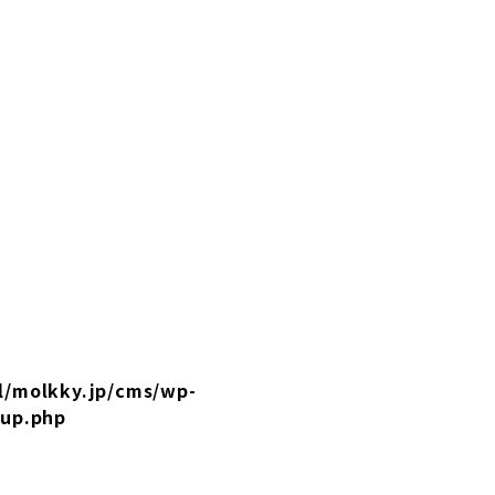
l/molkky.jp/cms/wp-
tup.php