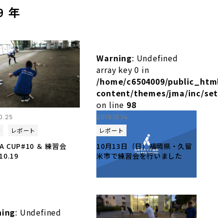
9 年
Warning
: Undefined
array key 0 in
olkky.jp/cms/wp-
/home/c6504009/public_htm
php
content/themes/jma/inc/se
on line
98
0.25
2019.10.14
会
レポート
レポート
A CUP#10 ＆ 練習会
10月13日（日）福岡県・久留
10.19
米市で練習会を行いました
ning
: Undefined