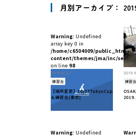
月別アーカイブ： 201
Warning
: Undefined
array key 0 in
/home/c6504009/public_html/m
content/themes/jma/inc/setup.
on line
98
2019.10.27
2019.1
練習会
練習
【場所変更】10/27TokyoCup
OSAK
＆練習会(東京)
2019.
Warning
: Undefined
War