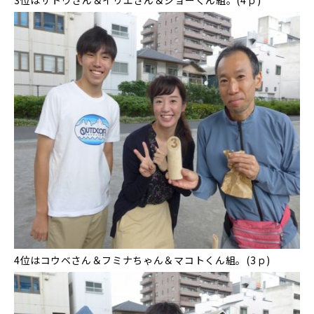
3位はサトウさん＆イリエさん＆ジョーくん組。(4ｐ)
4位はコウベさん＆フミナちゃん＆マコトくん組。(3ｐ)