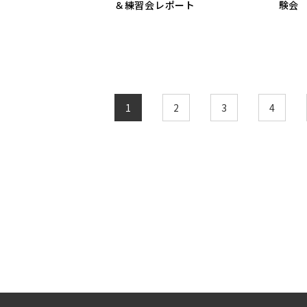
＆練習会レポート
験会
1
2
3
4