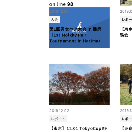
on line
98
2019.12.10
2019.
大会
レポ
第1回男女ペア大会 in 播磨
【東京
（1st Mölkky Pair
験会
Tournament in Harima）
2019.12.02
2019.
レポート
レポ
【東京】12.01 TokyoCup#9
【東京