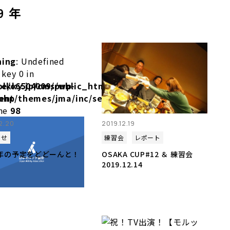
9 年
ning
: Undefined
 key 0 in
olkky.jp/cms/wp-
e/c6504009/public_html/molkky.jp/cms/wp-
php
ent/themes/jma/inc/setup.php
ine
98
12.20
2019.12.19
らせ
練習会
レポート
0年の予定をどどーんと！
OSAKA CUP#12 ＆ 練習会
2019.12.14