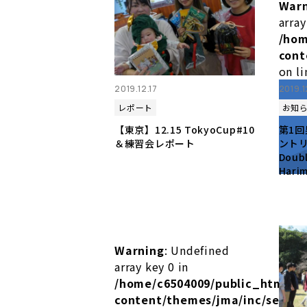
War
array
/hom
cont
on l
2019.12.17
2019.1
レポート
お知
【東京】12.15 TokyoCup#10
第1回
＆練習会レポート
ントリー
Doub
Harim
Warning
: Undefined
array key 0 in
/home/c6504009/public_html/m
content/themes/jma/inc/setup.