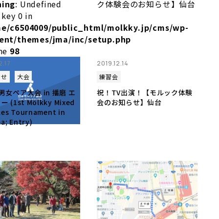
ning
: Undefined
 key 0 in
e/c6504009/public_html/molkky.jp/cms/wp-
ent/themes/jma/inc/setup.php
ine
98
2.17
2019.12.14
らせ
大会
練習会
男女ペア大会 in 播磨 エ
祝！TV出演！【モルック体験
 (1st Mölkky Mixed
会のお知らせ】仙台
les Tournament in
a; Entry)
olkky.jp/cms/wp-
php