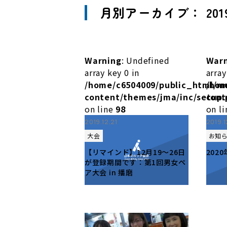
月別アーカイブ： 201
Warning
: Undefined
War
array key 0 in
array
/home/c6504009/public_html/m
/hom
content/themes/jma/inc/setup.
cont
on line
98
on l
2019.12.21
2019.
大会
お知
【リマインド】12月19〜26日
202
が登録期間です：第1回男女ペ
ア大会 in 播磨