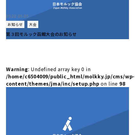
2022.05.05
お知らせ
大会
第３回モルック函館大会のお知らせ
Warning
: Undefined array key 0 in
/home/c6504009/public_html/molkky.jp/cms/wp-
content/themes/jma/inc/setup.php
on line
98