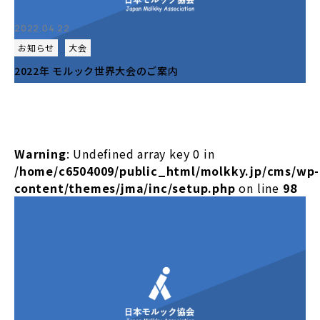
2022.04.22
お知らせ
大会
2022年 モルック世界大会のご案内
Warning
: Undefined array key 0 in
/home/c6504009/public_html/molkky.jp/cms/wp-
content/themes/jma/inc/setup.php
on line
98