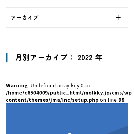
アーカイブ
月別アーカイブ： 2022 年
Warning
: Undefined array key 0 in
/home/c6504009/public_html/molkky.jp/cms/wp-
content/themes/jma/inc/setup.php
on line
98