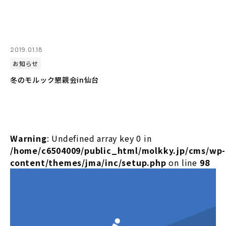
2019.01.18
お知らせ
冬のモルック懇親会in仙台
Warning
: Undefined array key 0 in
/home/c6504009/public_html/molkky.jp/cms/wp-
content/themes/jma/inc/setup.php
on line
98