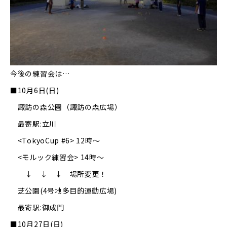
今後の練習会は…
■10月6日(日)
諏訪の森公園（諏訪の森広場）
最寄駅:立川
<TokyoCup #6> 12時～
<モルック練習会> 14時～
↓ ↓ ↓ 場所変更！
芝公園(4号地多目的運動広場)
最寄駅:御成門
■10月27日(日)