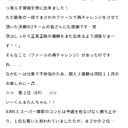
っ張らず接戦を物に出来ました！
ただ最後の一投でまさかのファールで再チャレンジをさせて
頂いた決勝の2チームの皆さんにも感謝です…笑
次はしっかり正真正銘の優勝をまた出来るよう頑張りまー
す！！」
そんなこと（ファールの再チャレンジ）があったのです
ね．．．
なかむーは仕事で不参加のため、個人３連勝は次回１１月の
お楽しみにー♬
☆☆ 第２位（6P） ☆☆
いーくん＆たんちゃん！！
AIMSとスーパー摩耶のコンビは予選を危なげなく勝ち上が
り、１位も堅いと思われていましたたが、まさかの２位…