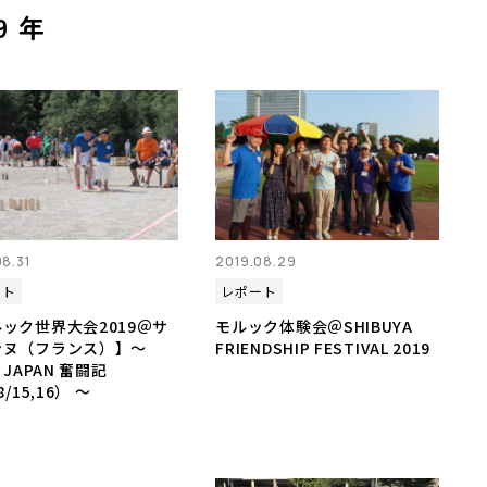
9 年
olkky.jp/cms/wp-
php
08.31
2019.08.29
ート
レポート
ック世界大会2019＠サ
モルック体験会＠SHIBUYA
ンヌ（フランス）】～
FRIENDSHIP FESTIVAL 2019
 JAPAN 奮闘記
8/15,16） ～