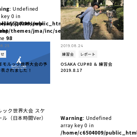
ning
: Undefined
 key 0 in
olkky.jp/cms/wp-
e/c6504009/public_html/molkky.jp/cms/wp-
php
ent/themes/jma/inc/setup.php
ine
98
08.25
2019.08.24
らせ
練習会
レポート
0年モルック世界大会の予
OSAKA CUP#8 ＆ 練習会
発表されました！
2019.8.17
Warning
: Undefined
array key 0 in
/home/c6504009/public_htm