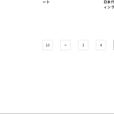
ート
日本
ィン
10
<
3
4