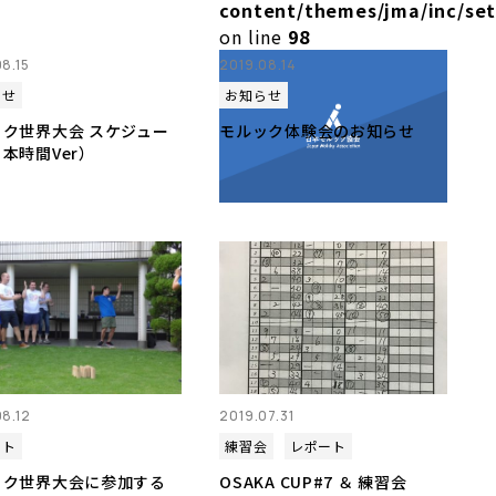
content/themes/jma/inc/se
on line
98
8.15
2019.08.14
らせ
お知らせ
ック世界大会 スケジュー
モルック体験会のお知らせ
本時間Ver）
08.12
2019.07.31
ート
練習会
レポート
ック世界大会に参加する
OSAKA CUP#7 ＆ 練習会