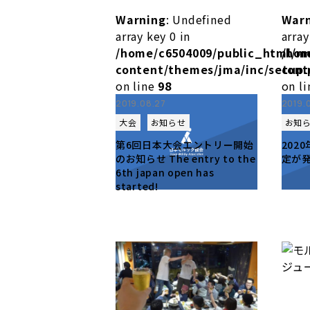
Warning
: Undefined
War
array key 0 in
array
/home/c6504009/public_html/m
/hom
content/themes/jma/inc/setup.
cont
on line
98
on l
2019.08.27
2019.
大会
お知らせ
お知
第6回日本大会エントリー開始
202
のお知らせ The entry to the
定が
6th japan open has
started!