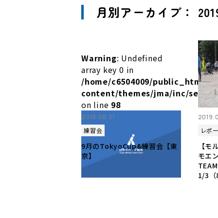
月別アーカイブ： 201
Warning
: Undefined
array key 0 in
/home/c6504009/public_html/m
content/themes/jma/inc/setup.
on line
98
2019.08.31
2019.
練習会
レポ
9月のTokyoCup&練習会【東
【モル
京】
モエ
TEAM
1/3（