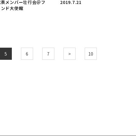
代表メンバー壮行会＠フ
2019.7.21
ランド大使館
5
6
7
>
10