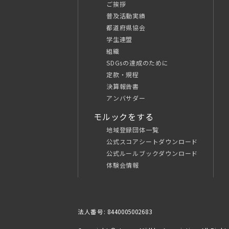
ご挨拶
普及活動実績
都道府県協会
学生連盟
組織
SDGsの達成のために
定款・規程
決算報告書
アンバサダー
モルックをする
地域登録団体一覧
公式スコアシートダウンロード
公式ルールブックダウンロード
体験会情報
法人番号: 8440005002683