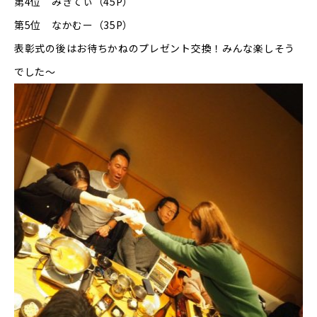
第4位 みきてぃ（45P）
第5位 なかむー（35P）
表彰式の後はお待ちかねのプレゼント交換！みんな楽しそう
でした～