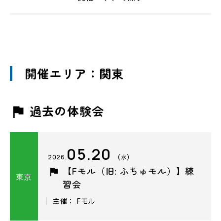
開催エリア：関東
過去の体験会
05.20
2026.
(水)
【Fモル（旧: ふちゅモル）】練
東京
習会
主催： Fモル