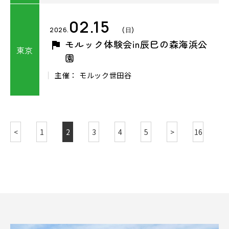
02.15
2026.
(日)
モルック体験会in辰巳の森海浜公
東京
園
主催： モルック世田谷
<
1
2
3
4
5
>
16