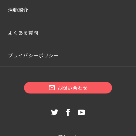
活動紹介
よくある質問
プライバシーポリシー
お問い合わせ