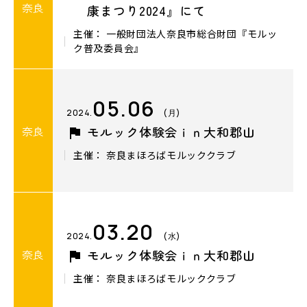
奈良
康まつり2024』にて
主催： 一般財団法人奈良市総合財団『モルッ
ク普及委員会』
05.06
2024.
(月)
奈良
モルック体験会ｉｎ大和郡山
主催： 奈良まほろばモルッククラブ
03.20
2024.
(水)
奈良
モルック体験会ｉｎ大和郡山
主催： 奈良まほろばモルッククラブ