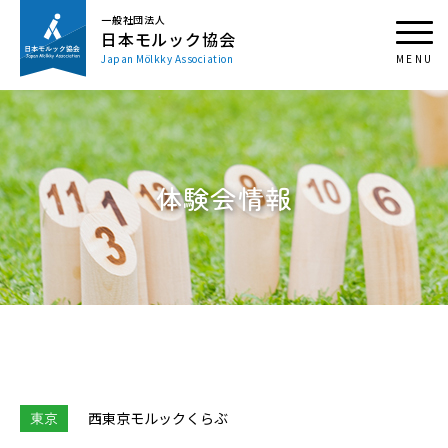
一般社団法人
日本モルック協会
Japan Mölkky Association
体験会情報
東京
⻄東京モルックくらぶ