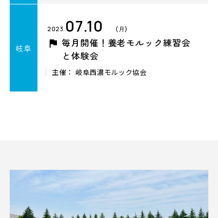
07.10
2023.
(月)
毎月開催！養老モルック練習会
岐阜
と体験会
主催： 岐阜西濃モルック協会