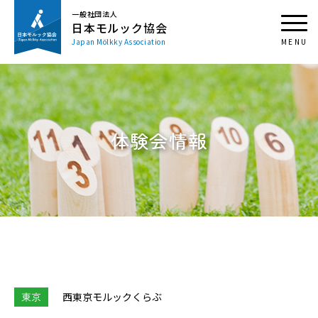
一般社団法人
日本モルック協会
Japan Mölkky Association
体験会情報
東京
⻄東京モルックくらぶ