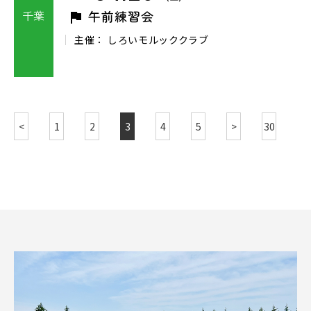
千葉
午前練習会
主催： しろいモルッククラブ
<
1
2
3
4
5
>
30