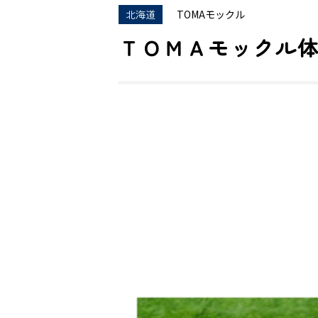
北海道
TOMAモックル
ＴＯＭＡモックル