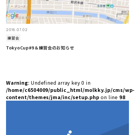
2016.07.02
練習会
TokyoCup#9＆練習会のお知らせ
Warning
: Undefined array key 0 in
/home/c6504009/public_html/molkky.jp/cms/wp-
content/themes/jma/inc/setup.php
on line
98