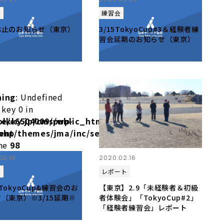
会
練習会
休止のお知らせ（東京）
3/15TokyoCup#3＆経験者練
習会延期のお知らせ（東京）
ning
: Undefined
 key 0 in
olkky.jp/cms/wp-
e/c6504009/public_html/molkky.jp/cms/wp-
php
ent/themes/jma/inc/setup.php
ine
98
02.16
2020.02.16
会
レポート
TokyoCup&練習会のお
【東京】2.9「未経験者＆初級
（東京）※3/15延期※
者体験会」「TokyoCup#2」
「経験者練習会」レポート