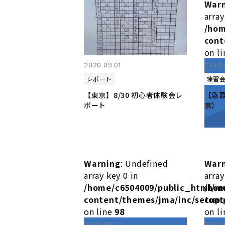
War
array
/hom
cont
on l
2020.09.01
2020.
レポート
練習
【東京】8/30 初心者体験会レ
【急
ポート
京）
Warning
: Undefined
War
array key 0 in
array
/home/c6504009/public_html/m
/hom
content/themes/jma/inc/setup.
cont
on line
98
on l
2020.06.02
2020.