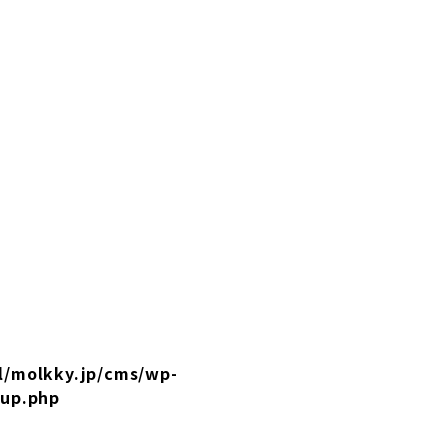
l/molkky.jp/cms/wp-
tup.php