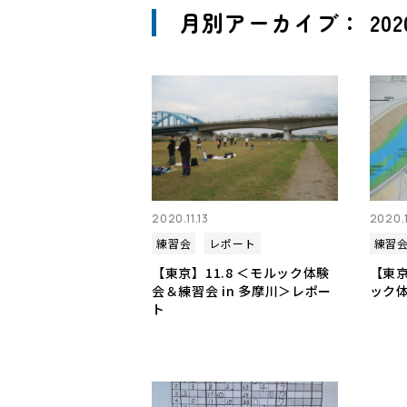
月別アーカイブ： 202
2020.11.13
2020.
練習会
レポート
練習
【東京】11.8 ＜モルック体験
【東京
会＆練習会 in 多摩川＞レポー
ック体
ト