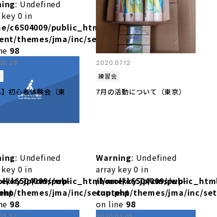
ning
: Undefined
 key 0 in
e/c6504009/public_html/molkky.jp/cms/wp-
ent/themes/jma/inc/setup.php
ine
98
08.28
2020.07.12
会
練習会
募】初心者体験会（東
7月の活動について（東京）
ning
: Undefined
Warning
: Undefined
 key 0 in
array key 0 in
olkky.jp/cms/wp-
e/c6504009/public_html/molkky.jp/cms/wp-
/home/c6504009/public_htm
php
ent/themes/jma/inc/setup.php
content/themes/jma/inc/se
ine
98
on line
98
03.27
2020.03.05