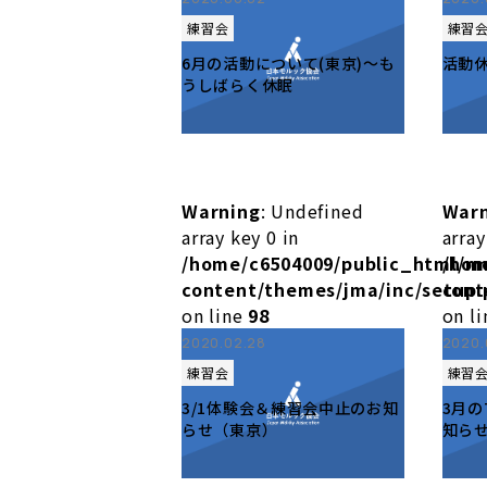
練習会
練習
6月の活動について(東京)～も
活動
うしばらく休眠
Warning
: Undefined
War
array key 0 in
array
/home/c6504009/public_html/m
/hom
content/themes/jma/inc/setup.
cont
on line
98
on l
2020.02.28
2020.
練習会
練習
3/1体験会＆練習会中止のお知
3月の
らせ（東京）
知らせ