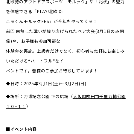
北欧発のアウトドアスポーツ「モルック」や「北欧」の魅力
を体感できる「PLAY!北欧 た
こるくんモルックFES」が今年もやってくる！
前回 白熱した戦いが繰り広げられたペア大会(3月1日のみ開
催)や、お子様も参加可能な
体験会を実施。上級者だけでなく、初心者も気軽にお楽しみ
いただける❝ハートフル❞なイ
ベントです。皆様のご参加お待ちしています！
◆日時：2025年3月1日(土)～3月2日(日)
◆場所：万博記念公園 下の広場（
大阪府吹田市千里万博公園
１０−１１
）
■イベント内容