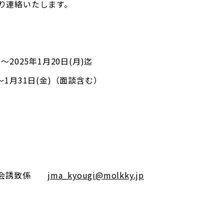
より連絡いたします。
〜2025年1月20日(月)迄
)〜1月31日(金)（面談含む）
 大会誘致係
jma_kyougi@molkky.jp