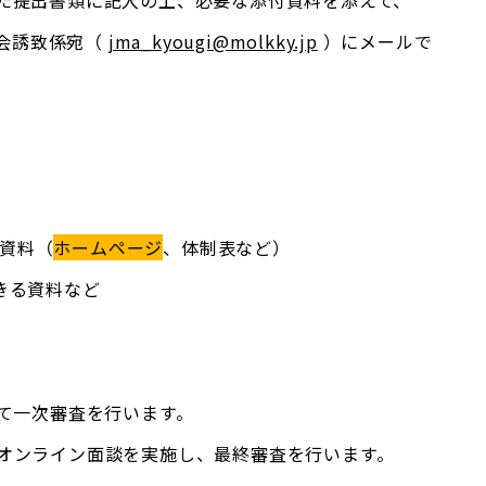
れた提出書類に記入の上、必要な添付資料を添えて、
会誘致係宛（
jma_kyougi@molkky.jp
）にメールで
る資料（
ホームページ
、体制表など）
できる資料など
にて一次審査を行います。
、オンライン面談を実施し、最終審査を行います。