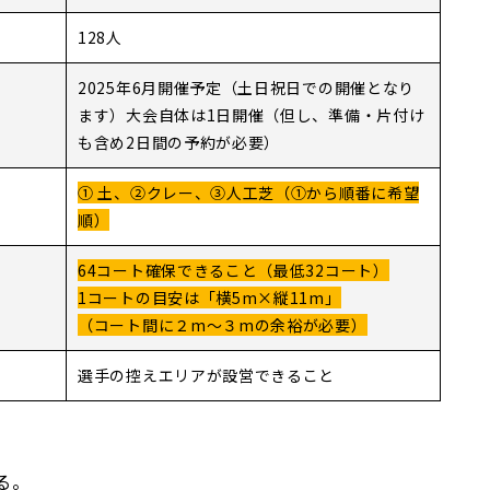
128人
2025年6月開催予定（土日祝日での開催となり
ます）大会自体は1日開催（但し、準備・片付け
も含め2日間の予約が必要）
① 土、②クレー、③人工芝（①から順番に希望
順）
64コート確保できること（最低32コート）
1コートの目安は「横5m×縦11m」
（コート間に２m〜３mの余裕が必要）
選手の控えエリアが設営できること
る。