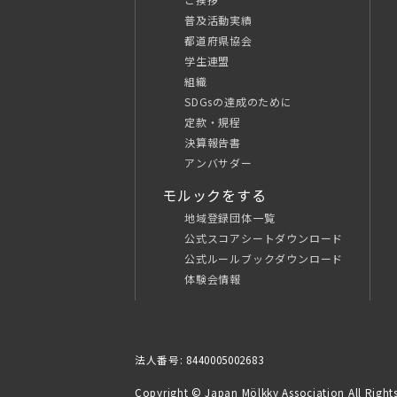
普及活動実績
都道府県協会
学生連盟
組織
SDGsの達成のために
定款・規程
決算報告書
アンバサダー
モルックをする
地域登録団体一覧
公式スコアシートダウンロード
公式ルールブックダウンロード
体験会情報
法人番号: 8440005002683
Copyright © Japan Mölkky Association All Rights