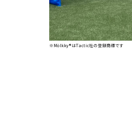
※Mölkky®はTactic社の登録商標です