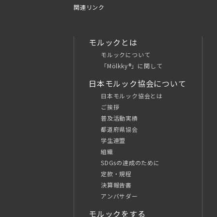
関連リンク
モルックとは
モルックについて
「Mölkky®」に関して
日本モルック協会について
日本モルック協会とは
ご挨拶
普及活動実績
都道府県協会
学生連盟
組織
SDGsの達成のために
定款・規程
決算報告書
アンバサダー
モルックをする