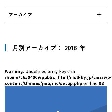
アーカイブ
月別アーカイブ： 2016 年
Warning
: Undefined array key 0 in
/home/c6504009/public_html/molkky.jp/cms/wp-
content/themes/jma/inc/setup.php
on line
98