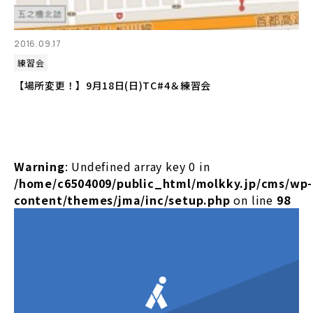
2016.09.17
練習会
【場所変更！】9月18日(日)TC#4＆練習会
Warning
: Undefined array key 0 in
/home/c6504009/public_html/molkky.jp/cms/wp-
content/themes/jma/inc/setup.php
on line
98