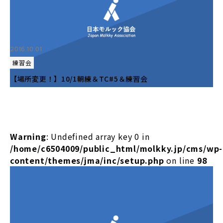
2016.10.01
練習会
【場所変更！】10/1朝練＆TC#5＆練習会
Warning
: Undefined array key 0 in
/home/c6504009/public_html/molkky.jp/cms/wp-
content/themes/jma/inc/setup.php
on line
98