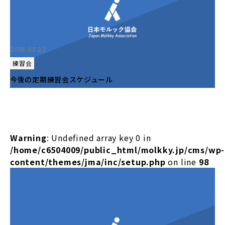
2016.03.22
練習会
今後の定期練習会スケジュール
Warning
: Undefined array key 0 in
/home/c6504009/public_html/molkky.jp/cms/wp-
content/themes/jma/inc/setup.php
on line
98