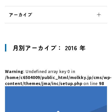
アーカイブ
月別アーカイブ： 2016 年
Warning
: Undefined array key 0 in
/home/c6504009/public_html/molkky.jp/cms/wp-
content/themes/jma/inc/setup.php
on line
98