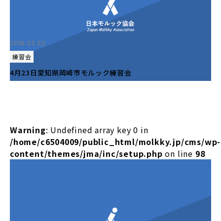
2016.03.22
練習会
4月23日愛知県岡崎市モルック練習会
Warning
: Undefined array key 0 in
/home/c6504009/public_html/molkky.jp/cms/wp-
content/themes/jma/inc/setup.php
on line
98