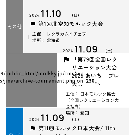
11.10
2024.
(日)
第1回北空知モルック大会
その他
主催： レタラカムイチェプ
場所： 北海道
11.09
2024.
(土)
「第79回全国レク
リエーション大会
9/public_html/molkky.jp/cms/wp-
2025 あいち」プレ
s/jma/archive-tournament.php on
230
大…
">
主催： 日本モルック協会
（全国レクリエーション大
会担当）
場所： 愛知
11.09
2024.
(土)
第11回モルック日本大会/ 11th
公 式