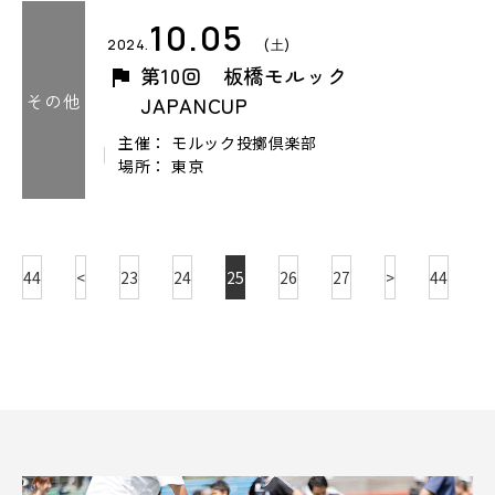
10.05
2024.
(土)
第10回 板橋モルック
その他
JAPANCUP
主催： モルック投擲倶楽部
場所： 東京
44
<
23
24
25
26
27
>
44