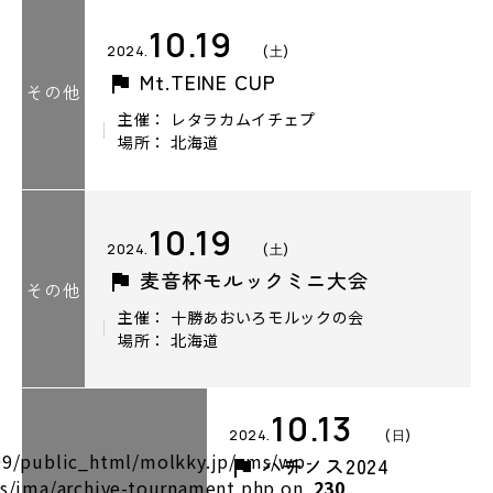
10.19
2024.
(土)
Mt.TEINE CUP
その他
主催： レタラカムイチェプ
場所： 北海道
10.19
2024.
(土)
麦音杯モルックミニ大会
その他
主催： 十勝あおいろモルックの会
場所： 北海道
10.13
2024.
(日)
9/public_html/molkky.jp/cms/wp-
ハチノス2024
s/jma/archive-tournament.php on
230