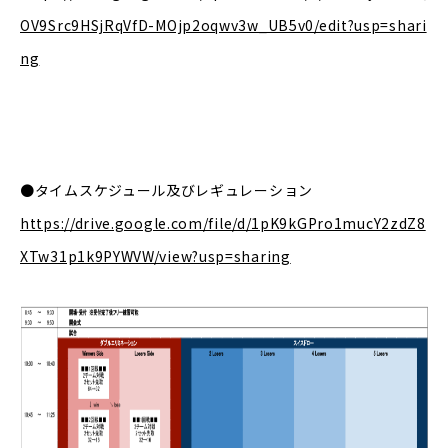
OV9Src9HSjRqVfD-MOjp2oqwv3w_UB5v0/edit?usp=shari
ng
●タイムスケジュール及びレギュレーション
https://drive.google.com/file/d/1pK9kGPro1mucY2zdZ8
XTw31p1k9PYWVW/view?usp=sharing