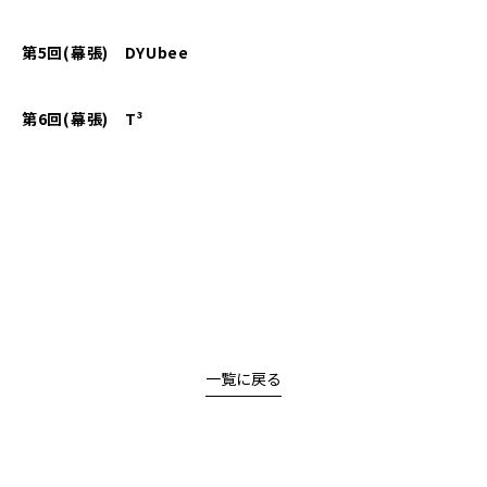
第
5
回
(
幕張
)
DYUbee
第6
回
(
幕張
)
T³
一覧に戻る