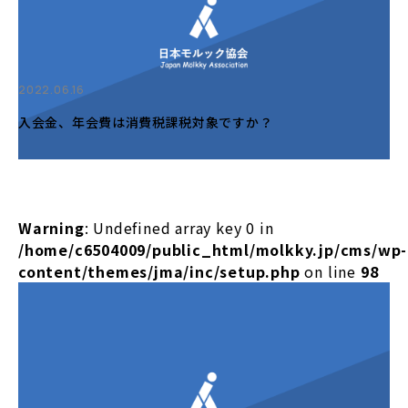
2022.06.16
入会金、年会費は消費税課税対象ですか？
Warning
: Undefined array key 0 in
/home/c6504009/public_html/molkky.jp/cms/wp-
content/themes/jma/inc/setup.php
on line
98