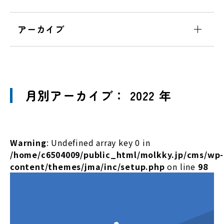
アーカイブ
月別アーカイブ： 2022 年
Warning
: Undefined array key 0 in
/home/c6504009/public_html/molkky.jp/cms/wp-
content/themes/jma/inc/setup.php
on line
98