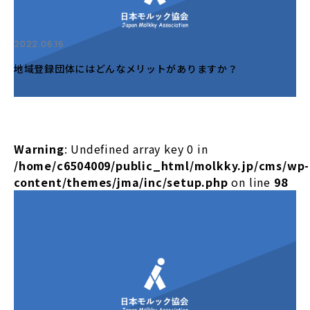
2022.06.16
地域登録団体にはどんなメリットがありますか？
Warning
: Undefined array key 0 in
/home/c6504009/public_html/molkky.jp/cms/wp-
content/themes/jma/inc/setup.php
on line
98