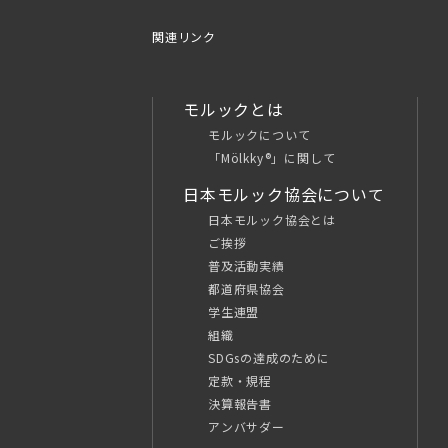
関連リンク
モルックとは
モルックについて
「Mölkky®」に関して
日本モルック協会について
日本モルック協会とは
ご挨拶
普及活動実績
都道府県協会
学生連盟
組織
SDGsの達成のために
定款・規程
決算報告書
アンバサダー