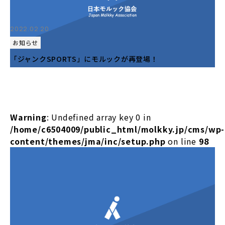
2022.02.20
お知らせ
「ジャンクSPORTS」にモルックが再登場！
Warning
: Undefined array key 0 in
/home/c6504009/public_html/molkky.jp/cms/wp-
content/themes/jma/inc/setup.php
on line
98