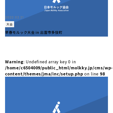
2022.02.21
大会
早春モルック大会 in 出雲市多伎町
Warning
: Undefined array key 0 in
/home/c6504009/public_html/molkky.jp/cms/wp-
content/themes/jma/inc/setup.php
on line
98