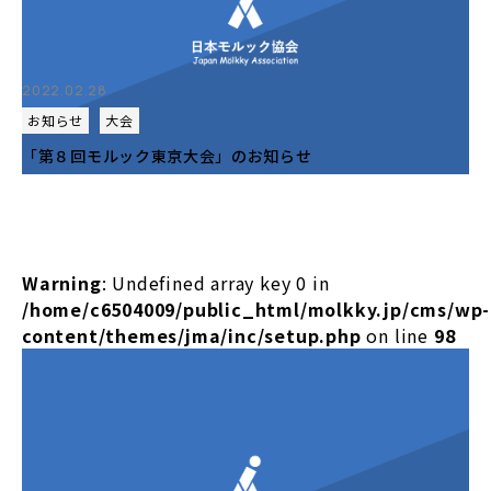
2022.02.28
お知らせ
大会
「第８回モルック東京大会」のお知らせ
Warning
: Undefined array key 0 in
/home/c6504009/public_html/molkky.jp/cms/wp-
content/themes/jma/inc/setup.php
on line
98