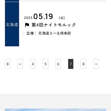
05.19
2023.
(金)
北海道
第4回ナイトモルック
主催： 北海道え～る倶楽部
8
<
4
5
6
7
8
>