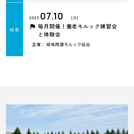
07.10
2023.
(月)
毎月開催！養老モルック練習会
岐阜
と体験会
主催： 岐阜西濃モルック協会