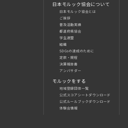
日本モルック協会について
日本モルック協会とは
ご挨拶
普及活動実績
都道府県協会
学生連盟
組織
SDGsの達成のために
定款・規程
決算報告書
アンバサダー
モルックをする
地域登録団体一覧
公式スコアシートダウンロード
公式ルールブックダウンロード
体験会情報