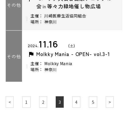
その他
会㏌等々力緑地催し物広場
主催： 川崎医療生活協同組合
場所： 神奈川
11.16
2024.
(土)
Molkky Mania - OPEN- vol.3-1
その他
主催： Molkky Mania
場所： 神奈川
<
1
2
3
4
5
>